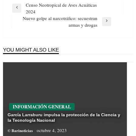
Navegación
Censo Neotropical de Aves Acuáticas
de
Previous
2024
entradas
Post
Nuevo golpe al narcotráfico: secuestran
Next
armas y drogas
Post
YOU MIGHT ALSO LIKE
INFORMACIÓN GENERAL
García Larraburu impulsa la protección de la Ciencia y
la Tecnología Nacional
octubre 4, 2023
© Barinoticias