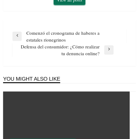
Navegación
Comenzó el cronograma de haberes a
de
Previous
estatales rionegrinos
entradas
Post
Defensa del consumidor: ¿Cómo realizar
Next
tu denuncia online?
Post
YOU MIGHT ALSO LIKE