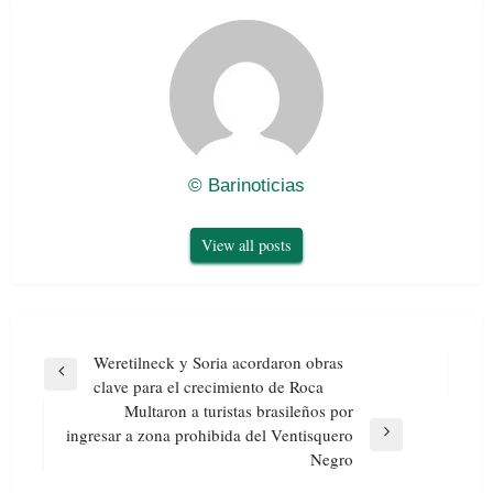
© Barinoticias
View all posts
Navegación
Weretilneck y Soria acordaron obras
de
Previous
clave para el crecimiento de Roca
entradas
Post
Multaron a turistas brasileños por
ingresar a zona prohibida del Ventisquero
Next
Negro
Post