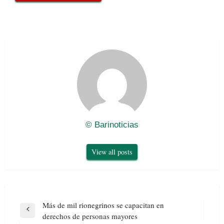
© Barinoticias
View all posts
Navegación
Más de mil rionegrinos se capacitan en
de
Previous
derechos de personas mayores