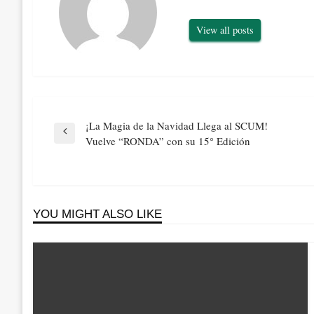
View all posts
Navegación
¡La Magia de la Navidad Llega al SCUM!
de
Previous
Vuelve “RONDA” con su 15° Edición
entradas
Post
YOU MIGHT ALSO LIKE