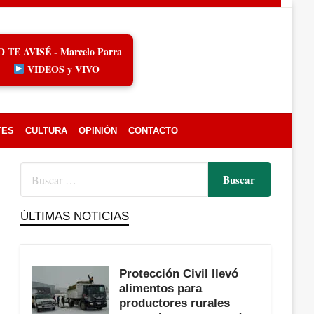
O TE AVISÉ - Marcelo Parra
VIDEOS y VIVO
TES
CULTURA
OPINIÓN
CONTACTO
ÚLTIMAS NOTICIAS
Protección Civil llevó
alimentos para
productores rurales