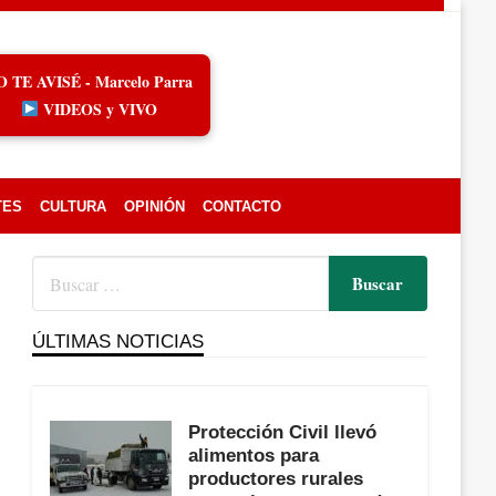
O TE AVISÉ - Marcelo Parra
VIDEOS y VIVO
TES
CULTURA
OPINIÓN
CONTACTO
ÚLTIMAS NOTICIAS
Protección Civil llevó
alimentos para
productores rurales