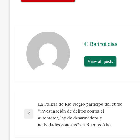
© Barinoticias
View all posts
Navegación
La Policía de Río Negro participó del curso
de
“investigación de delitos contra el
entradas
Previous
automotor, ley de desarmadero y
Post
actividades conexas” en Buenos Aires