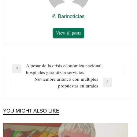
© Barinoticias
View all posts
Navegación
A pesar de la crisis económica nacional,
de
Previous
hospitales garantizan servicios
entradas
Post
Noviembre arrancó con múltiples
Next
propuestas culturales
Post
YOU MIGHT ALSO LIKE