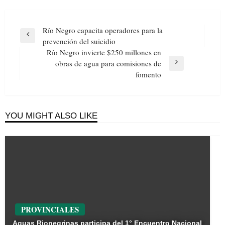
Navegación
Río Negro capacita operadores para la
de
Previous
prevención del suicidio
entradas
Post
Río Negro invierte $250 millones en
obras de agua para comisiones de
Next
fomento
Post
YOU MIGHT ALSO LIKE
PROVINCIALES
Aguas Rionegrinas participa del 1° Encuentro Nacional