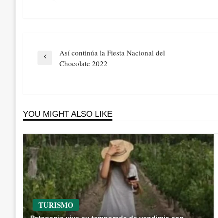
Navegación
Así continúa la Fiesta Nacional del
de
Previous
Chocolate 2022
entradas
Post
YOU MIGHT ALSO LIKE
TURISMO