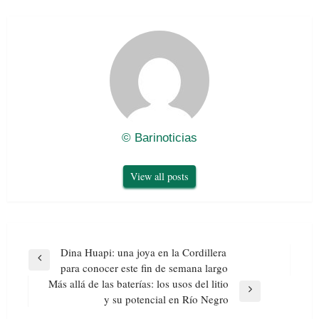
© Barinoticias
View all posts
Navegación
Dina Huapi: una joya en la Cordillera
de
Previous
para conocer este fin de semana largo
entradas
Post
Más allá de las baterías: los usos del litio
Next
y su potencial en Río Negro
Post