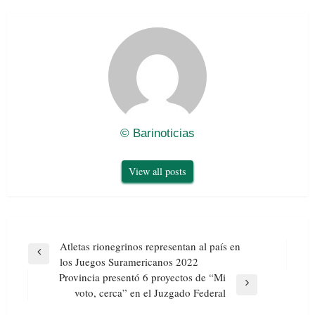
© Barinoticias
View all posts
Navegación
Atletas rionegrinos representan al país en
de
Previous
los Juegos Suramericanos 2022
entradas
Post
Provincia presentó 6 proyectos de “Mi
Next
voto, cerca” en el Juzgado Federal
Post