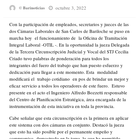
Posted
octubre 3, 2022
© Barinoticias
on
Con la participación de empleados, secretarios y jueces de las
dos Cámaras Laborales de San Carlos de Bariloche se puso en
marcha hoy el funcionamiento de la Oficina de Tramitación
Integral Laboral -OTIL -. En la oportunidad la jueza Delegada
de la Tercera Circunscripción Judicial y Vocal del STJ Cecilia
Criado tuvo palabras de ponderación para todos los
integrantes del fuero del trabajo que han puesto esfuerzo y
dedicación para llegar a este momento. Esta modalidad
modificará el trabajo cotidiano en pos de brindar un mejor y
eficaz servicio a todos los operadores de este fuero. Estuvo
presente en el acto el Ingeniero Alfredo Bozzetti responsable
del Centro de Planificación Estratégica, área encargada de la
instrumentación de esta iniciativa en toda la provincia.
Cabe señalar que esta circunscripción es la primera en aplicar
este sistema con dos cámaras en conjunto. Destacó la jueza
que esto ha sido posible por el permanente empeño y
compromiso demostrado en la tarea, lo que ha permitido