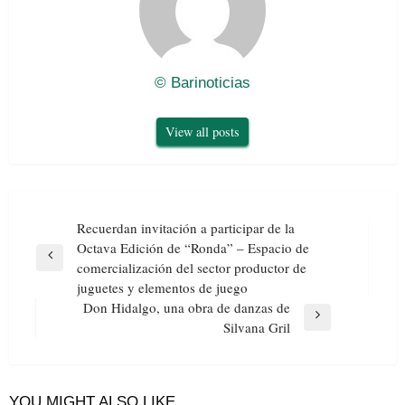
© Barinoticias
View all posts
Navegación
Recuerdan invitación a participar de la
de
Octava Edición de “Ronda” – Espacio de
entradas
Previous
comercialización del sector productor de
Post
juguetes y elementos de juego
Don Hidalgo, una obra de danzas de
Next
Silvana Gril
Post
YOU MIGHT ALSO LIKE