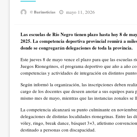
Posted
mayo 11, 2026
© Barinoticias
on
Las escuelas de Río Negro tienen plazo hasta hoy 8 de may
2025. La competencia deportiva provincial reunirá a miles
donde se congregarán delegaciones de toda la provincia.
Este jueves 8 de mayo vence el plazo para que las escuelas r
Juegos Rionegrinos, el programa deportivo que año a año con
competencias y actividades de integración en distintos puntos
Según informó la organización, las inscripciones deben realiz
cargo de los docentes que deseen anotar a sus equipos para pa
mismo mes de mayo, mientras que las instancias zonales se l
La competencia alcanzará su punto culminante en noviembre c
delegaciones de distintas localidades rionegrinas. Entre las d
vóley, ringo, break dance, básquet 3×3, atletismo convencio
destinado a personas con discapacidad.