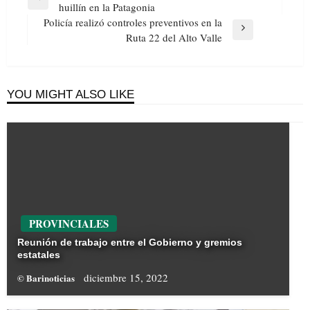
de
Previous
huillín en la Patagonia
entradas
Post
Policía realizó controles preventivos en la
Next
Ruta 22 del Alto Valle
Post
YOU MIGHT ALSO LIKE
PROVINCIALES
Reunión de trabajo entre el Gobierno y gremios
estatales
diciembre 15, 2022
© Barinoticias