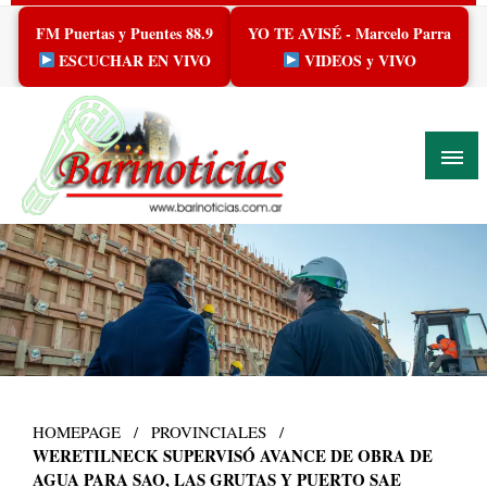
Skip
FM Puertas y Puentes 88.9
YO TE AVISÉ - Marcelo Parra
to
content
ESCUCHAR EN VIVO
VIDEOS y VIVO
HOMEPAGE
PROVINCIALES
WERETILNECK SUPERVISÓ AVANCE DE OBRA DE
AGUA PARA SAO, LAS GRUTAS Y PUERTO SAE