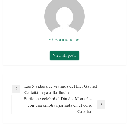
© Barinoticias
View all posts
Navegación
Las 5 vidas que vivimos del Lic. Gabriel
de
Previous
Cartañá llega a Bariloche
entradas
Post
Bariloche celebró el Día del Montañés
con una emotiva jornada en el cerro
Next
Catedral
Post