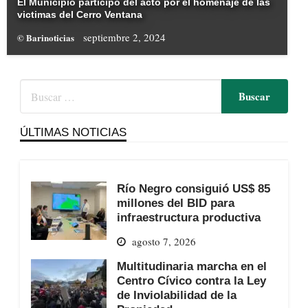
El Municipio participó del acto por el homenaje de las
victimas del Cerro Ventana
septiembre 2, 2024
© Barinoticias
ÚLTIMAS NOTICIAS
Río Negro consiguió US$ 85
millones del BID para
infraestructura productiva
agosto 7, 2026
Multitudinaria marcha en el
Centro Cívico contra la Ley
de Inviolabilidad de la