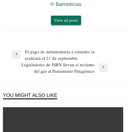
© Barinoticias
View all posts
Navegación
El pago de indumentaria a estatales se
de
Previous
realizará el 21 de septiembre
entradas
Post
Legisladores de JSRN llevan el reclamo
Next
del gas al Parlamento Patagónico
Post
YOU MIGHT ALSO LIKE