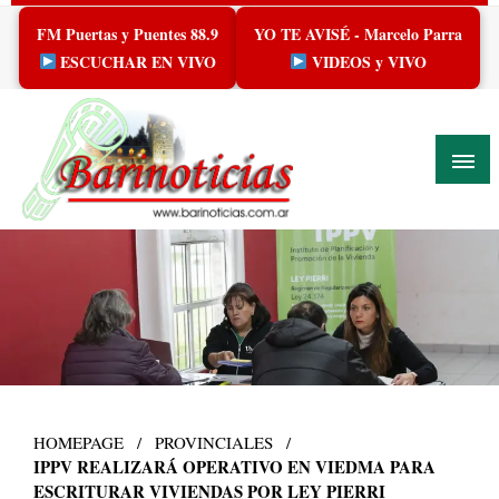
Skip
FM Puertas y Puentes 88.9
YO TE AVISÉ - Marcelo Parra
to
content
ESCUCHAR EN VIVO
VIDEOS y VIVO
HOMEPAGE
PROVINCIALES
IPPV REALIZARÁ OPERATIVO EN VIEDMA PARA
ESCRITURAR VIVIENDAS POR LEY PIERRI