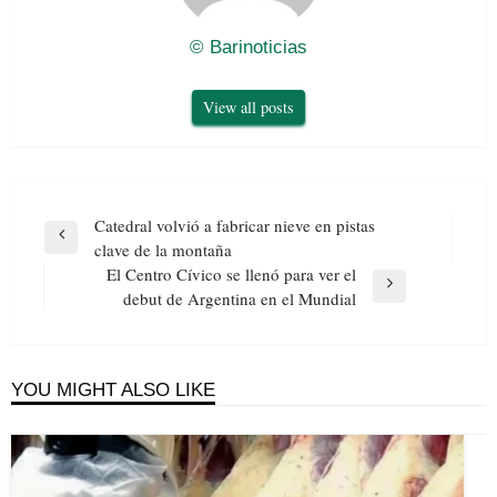
© Barinoticias
View all posts
Navegación
Catedral volvió a fabricar nieve en pistas
de
Previous
clave de la montaña
entradas
Post
El Centro Cívico se llenó para ver el
Next
debut de Argentina en el Mundial
Post
YOU MIGHT ALSO LIKE