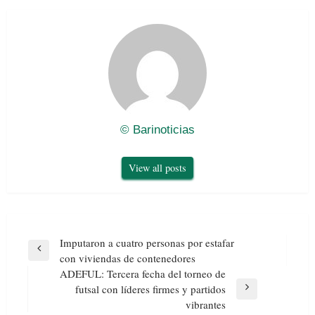
© Barinoticias
View all posts
Navegación
Imputaron a cuatro personas por estafar
de
Previous
con viviendas de contenedores
entradas
Post
ADEFUL: Tercera fecha del torneo de
futsal con líderes firmes y partidos
Next
vibrantes
Post