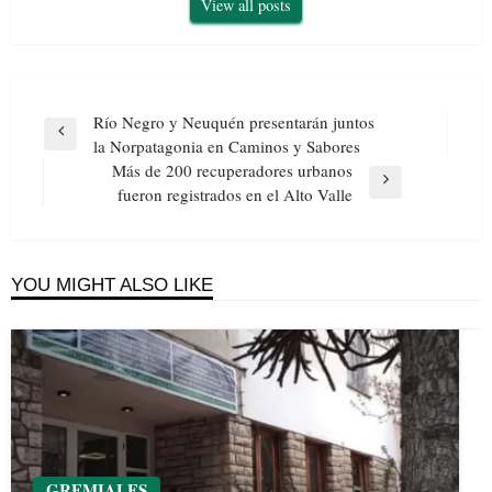
View all posts
Navegación
Río Negro y Neuquén presentarán juntos
de
Previous
la Norpatagonia en Caminos y Sabores
entradas
Post
Más de 200 recuperadores urbanos
Next
fueron registrados en el Alto Valle
Post
YOU MIGHT ALSO LIKE
GREMIALES