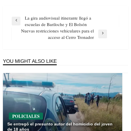
Navegación
La gira audiovisual itinerante llegó a
de
Previous
escuelas de Bariloche y El Bolsón
entradas
Post
Nuevas restricciones vehiculares para el
Next
acceso al Cerro Tronador
Post
YOU MIGHT ALSO LIKE
POLICIALES
Se entregó el presunto autor del homicidio del joven
de 18 años